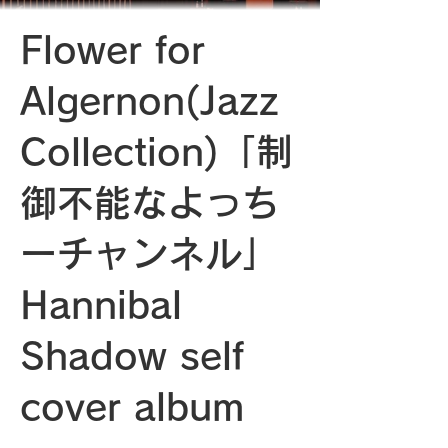
Flower for
Algernon(Jazz
Collection)「制
御不能なよっち
ーチャンネル」
Hannibal
Shadow self
cover album