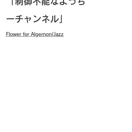
「制御不能なよっち
ーチャンネル」
Flower for Algernon(Jazz
Collection)
最新作となる『アルジャーノンに花束
を - JAZZ Collection-』は、ハンニバ
ル・シャドウのデビューアルバム
「Step on it」のサブタイトルにもな
っている「アルジャーノンに花束を」
を軸に、
ラウンジやカフェ、美容室、ヒーリン
グソングなど、幅広いシーンで活用で
き、多くの方に愛される一枚に仕上が
っています。
クラシックジャズ、ボサノバ、フュー
ジョンといった要素も加え、最後まで