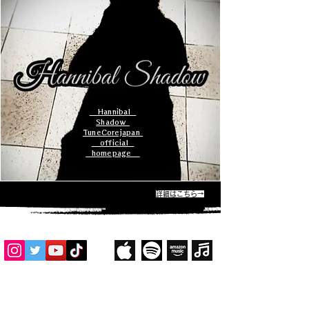
​ H​annibal
Shadow
TuneCorejapan
​ official
homepage
詳細はこちら→
Information