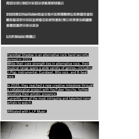
代ロック、8ビートロックを手がける。
2025年にYouTuberのよっちーと共同制作した作品でまた
新たなステージに上がることができた 今、イチオシの謎多
き実力派アーティスト
​​L.I.P Music 所属。
Hannibal Shadow is an alternative rock band secretly
formed in 2022.
While their core strength lies in alternative rock, their
musical range spans a wide variety of genres—including
J-Pop, instrumental, Eurobeat, 80s rock, and 8-beat
rock.
In 2025, they reached a new creative milestone through
a collaborative project with YouTuber Yocchy, further
elevating their artistic presence.
Currently one of the most intriguing and talented rising
artists to watch.
Affiliated with L.I.P Music.