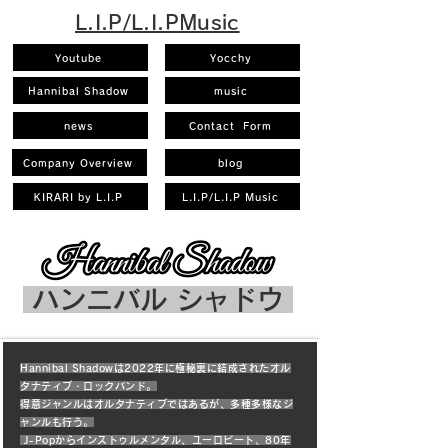
L.I.P/L.I.PMusic
Youtube
Yocchy
Hannibal Shadow
music
news
Contact Form
Company Overview
blog
KIRARI by L.I.P
L.I.P/L.I.P Music
ハンニバル シャドウ
Hannibal Shadowは2022年に極秘裏に結成されたオル
タナティブ・ロックバンド。
得意ジャンルはオルタナティブではあるが、多種多様なジ
ャンルも行う。
​ J-Popからインストゥルメンタル、ユーロビート、80年